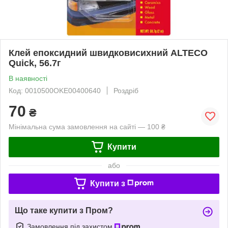
Клей епоксидний швидковисихний ALTECO
Quick, 56.7г
В наявності
Код: 0010500OKE00400640
Роздріб
70
₴
Мінімальна сума замовлення на сайті — 100 ₴
Купити
або
Купити з
Що таке купити з Пром?
Замовлення під захистом