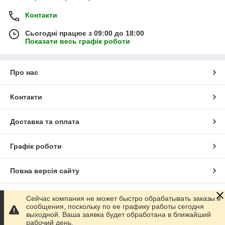
Контакти
Сьогодні працює з 09:00 до 18:00
Показати весь графік роботи
Про нас
Контакти
Доставка та оплата
Графік роботи
Повна версія сайту
Сайт створено на маркетплейсі
Prom.ua
Сейчас компания не может быстро обрабатывать заказы и
сообщения, поскольку по ее графику работы сегодня
выходной. Ваша заявка будет обработана в ближайший
Політика конфіденційності
рабочий день.