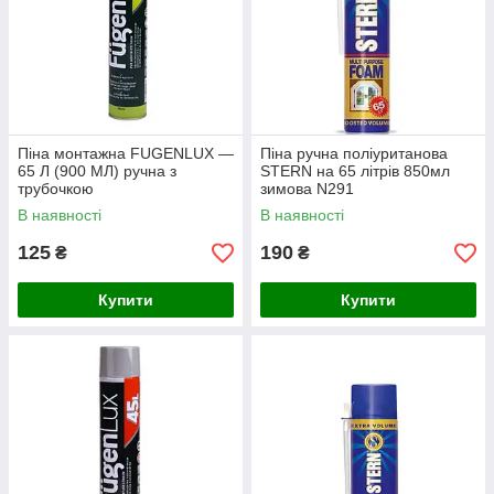
Піна монтажна FUGENLUX —
Піна ручна поліуританова
65 Л (900 МЛ) ручна з
STERN на 65 літрів 850мл
трубочкою
зимова N291
В наявності
В наявності
125
190
₴
₴
Купити
Купити