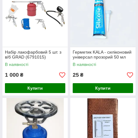
Набір лакофарбовий 5 шт. з
Герметик KALA - силіконовий
в/б GRAD (6791015)
універсал прозорий 50 мл
В наявності
В наявності
1 000
25
₴
₴
Купити
Купити