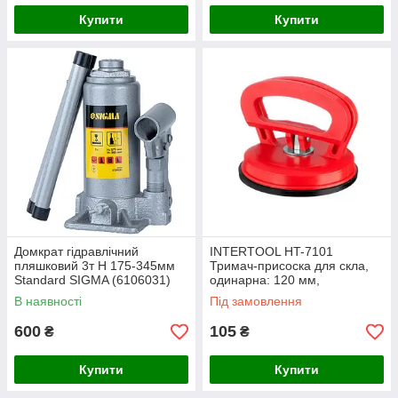
Купити
Купити
Домкрат гідравлічний
INTERTOOL HT-7101
пляшковий 3т H 175-345мм
Тримач-присоска для скла,
Standard SIGMA (6106031)
одинарна: 120 мм,
максимальне навантаження:
В наявності
Під замовлення
40 кг
600
105
₴
₴
Купити
Купити