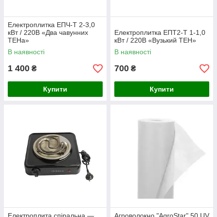
Електроплитка ЕПЧ-Т 2-3,0
кВт / 220В «Два чавунних
Електроплитка ЕПТ2-Т 1-1,0
ТЕНа»
кВт / 220В «Вузький ТЕН»
В наявності
В наявності
1 400
700
₴
₴
Купити
Купити
Електроплита спіральна —
Агроволокно "AgroStar" 50 UV