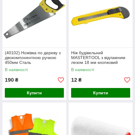
(40102) Ножівка по дереву з
Ніж будівельний
двокомпонентною ручкою
MASTERTOOL з відламним
450мм Сталь
лезом 18 мм кнопковий
фіксатор 17-0518
В наявності
В наявності
190
12
₴
₴
Купити
Купити