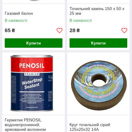
Точильний камінь 150 х 50 х
Газовий балон
25 мм
В наявності
В наявності
65
28
₴
₴
Купити
Купити
Герметик PENOSIL
водонепроникний,
Круг точильний сірий
армований волокном
125х20х32 14А