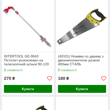
INTERTOOL GE-0043
(40101) Ножівка по дереву з
Пістолет-розпилювач на
двокомпонентною ручкою
телескопічній штанзі 90-120
400мм СТАЛЬ
см для поливання 9
В наявності
В наявності
функціональний
(центральний, туман, душ,
270
180
₴
₴
Купити
Купити