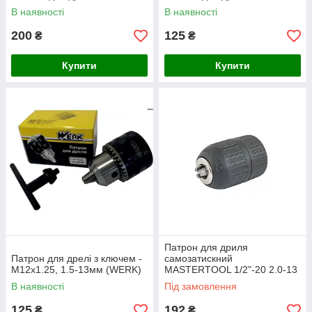
В наявності
В наявності
200
125
₴
₴
Купити
Купити
Патрон для дриля
Патрон для дрелі з ключем -
самозатискний
М12x1.25, 1.5-13мм (WERK)
MASTERTOOL 1/2"-20 2.0-13
мм 73-2521
В наявності
Під замовлення
125
192
₴
₴