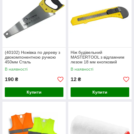
(40102) Ножівка по дереву з
Ніж будівельний
двокомпонентною ручкою
MASTERTOOL з відламним
450мм Сталь
лезом 18 мм кнопковий
фіксатор 17-0518
В наявності
В наявності
190
12
₴
₴
Купити
Купити