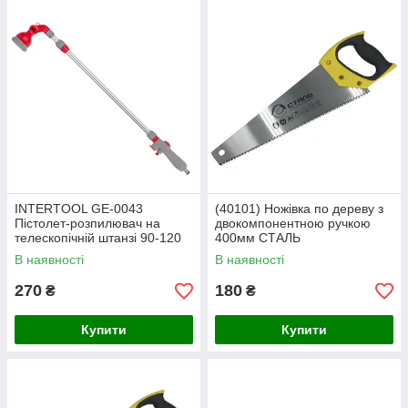
INTERTOOL GE-0043
(40101) Ножівка по дереву з
Пістолет-розпилювач на
двокомпонентною ручкою
телескопічній штанзі 90-120
400мм СТАЛЬ
см для поливання 9
В наявності
В наявності
функціональний
(центральний, туман, душ,
270
180
₴
₴
Купити
Купити