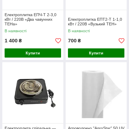
Електроплитка ЕПЧ-Т 2-3,0
кВт / 220В «Два чавунних
Електроплитка ЕПТ2-Т 1-1,0
ТЕНа»
кВт / 220В «Вузький ТЕН»
В наявності
В наявності
1 400
700
₴
₴
Купити
Купити
Електроплита спіральна —
Агроволокно "AgroStar" 50 UV