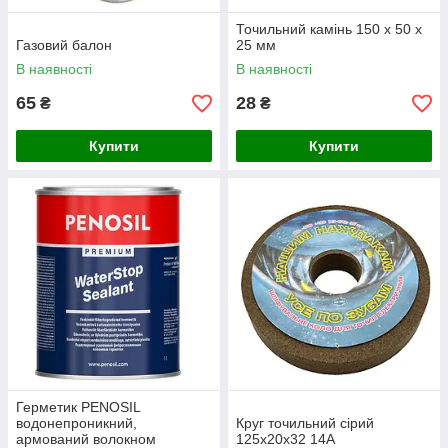
Точильний камінь 150 х 50 х
Газовий балон
25 мм
В наявності
В наявності
65
28
₴
₴
Купити
Купити
Герметик PENOSIL
водонепроникний,
Круг точильний сірий
армований волокном
125х20х32 14А