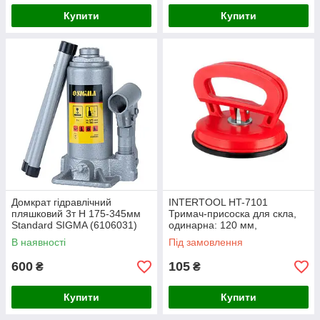
Купити
Купити
Домкрат гідравлічний
INTERTOOL HT-7101
пляшковий 3т H 175-345мм
Тримач-присоска для скла,
Standard SIGMA (6106031)
одинарна: 120 мм,
максимальне навантаження:
В наявності
Під замовлення
40 кг
600
105
₴
₴
Купити
Купити