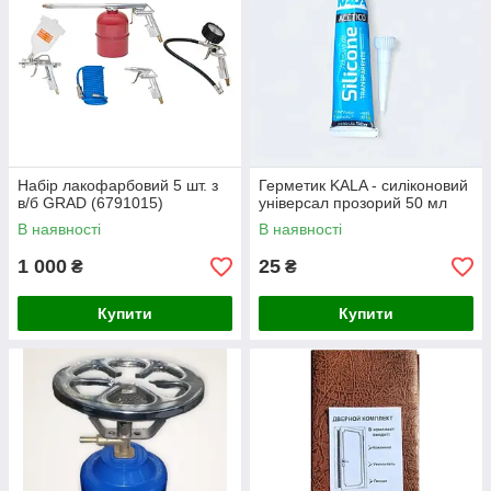
Набір лакофарбовий 5 шт. з
Герметик KALA - силіконовий
в/б GRAD (6791015)
універсал прозорий 50 мл
В наявності
В наявності
1 000
25
₴
₴
Купити
Купити