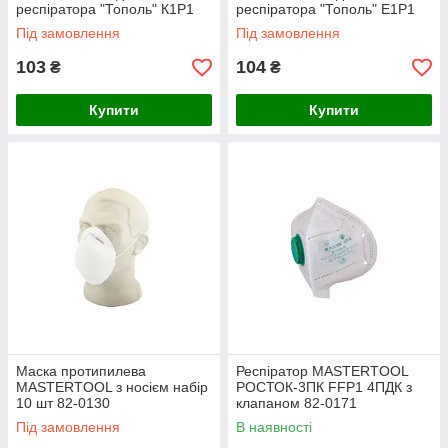
респіратора "Тополь" К1Р1
респіратора "Тополь" Е1Р1
82-0152
82-0151
Під замовлення
Під замовлення
103
104
₴
₴
Купити
Купити
Маска протипилева
Респіратор MASTERTOOL
MASTERTOOL з носієм набір
РОСТОК-3ПК FFP1 4ПДК з
10 шт 82-0130
клапаном 82-0171
Під замовлення
В наявності