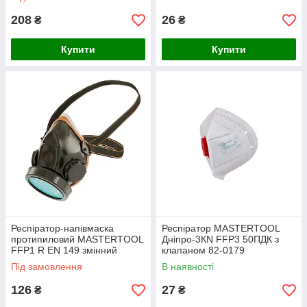
208
26
₴
₴
Купити
Купити
Респіратор-напівмаска
Респіратор MASTERTOOL
протипиловий MASTERTOOL
Дніпро-3КN FFP3 50ПДК з
FFP1 R EN 149 змінний
клапаном 82-0179
протиаерозольний фільтр P1
Під замовлення
В наявності
82-0184
126
27
₴
₴