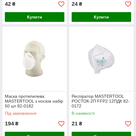
42
24
₴
₴
Купити
Купити
Маска протипилева
Респіратор MASTERTOOL
MASTERTOOL з носієм набір
РОСТОК-2П FFP2 12ПДК 82-
50 шт 82-0182
0172
Під замовлення
В наявності
194
21
₴
₴