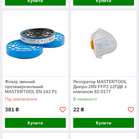
Купити
Купити
Фільтр змінний
Респіратор MASTERTOOL
протиаерозольний
Дніпро-2КN FFP2 12ПДК з
MASTERTOOL EN 143 P1
клапаном 82-0177
набір 12 шт 82-0188
Під замовлення
В наявності
381
22
₴
₴
Купити
Купити