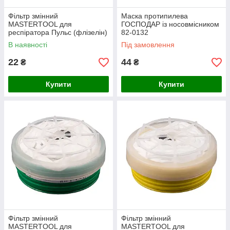
Фільтр змінний
Маска протипилева
MASTERTOOL для
ГОСПОДАР із носовмісником
респіратора Пульс (флізелін)
82-0132
82-0148
В наявності
Під замовлення
22
44
₴
₴
Купити
Купити
Фільтр змінний
Фільтр змінний
MASTERTOOL для
MASTERTOOL для