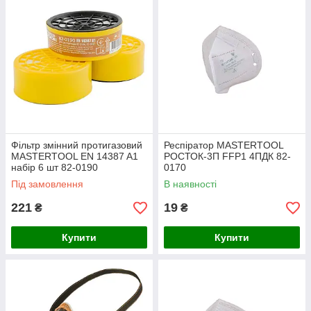
Фільтр змінний протигазовий
Респіратор MASTERTOOL
MASTERTOOL EN 14387 A1
РОСТОК-3П FFP1 4ПДК 82-
набір 6 шт 82-0190
0170
Під замовлення
В наявності
221
19
₴
₴
Купити
Купити