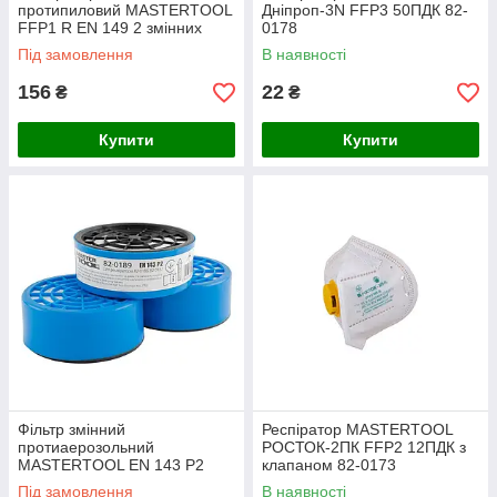
протипиловий MASTERTOOL
Дніпроп-3N FFP3 50ПДК 82-
FFP1 R EN 149 2 змінних
0178
протиаерозольних фільтрів
Під замовлення
В наявності
P1 82-0185
156
22
₴
₴
Купити
Купити
Фільтр змінний
Респіратор MASTERTOOL
протиаерозольний
РОСТОК-2ПК FFP2 12ПДК з
MASTERTOOL EN 143 P2
клапаном 82-0173
набір 6 шт 82-0189
Під замовлення
В наявності