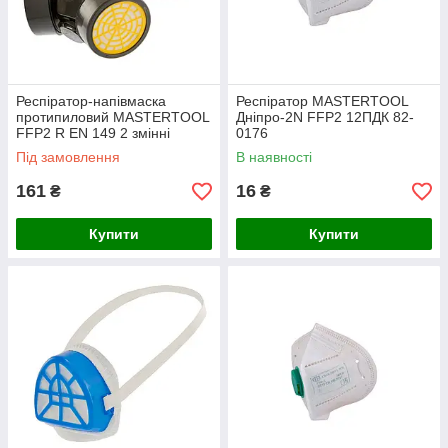
Респіратор-напівмаска
Респіратор MASTERTOOL
протипиловий MASTERTOOL
Дніпро-2N FFP2 12ПДК 82-
FFP2 R EN 149 2 змінні
0176
протигазові фільтри 82-0187
Під замовлення
В наявності
161
16
₴
₴
Купити
Купити