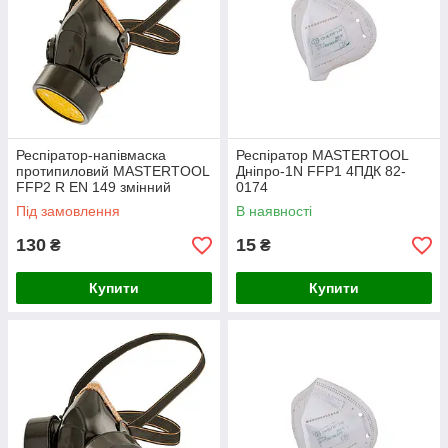
Респіратор-напівмаска
Респіратор MASTERTOOL
протипиловий MASTERTOOL
Дніпро-1N FFP1 4ПДК 82-
FFP2 R EN 149 змінний
0174
протигазовий фільтр 82-0186
Під замовлення
В наявності
130
15
₴
₴
Купити
Купити