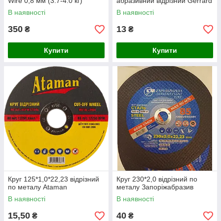
Wire 0,8 мм (3.7-4.0 кг)
абразивний відрізний Gerrard
В наявності
В наявності
350
13
₴
₴
Купити
Купити
Круг 125*1,0*22,23 відрізний
Круг 230*2,0 відрізний по
по металу Ataman
металу Запоріжабразив
В наявності
В наявності
15,50
40
₴
₴