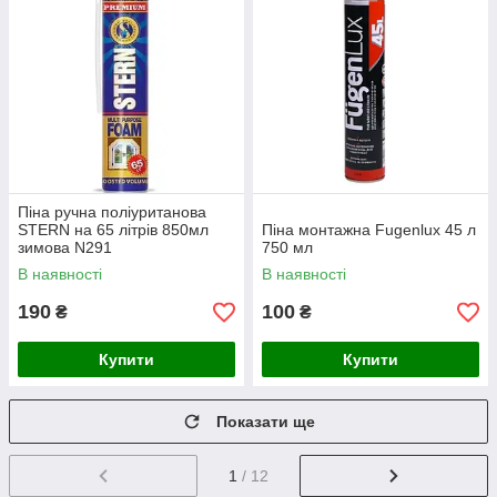
Піна ручна поліуританова
STERN на 65 літрів 850мл
Піна монтажна Fugenlux 45 л
зимова N291
750 мл
В наявності
В наявності
190
100
₴
₴
Купити
Купити
Показати ще
1
/ 12