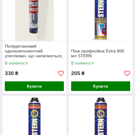
Поліуретановий
однокомпонентний
Піна професійна Extra 800
утеплювач, що напилюється,
мл STERN
Akfix Thermcoat
В наявності
В наявності
330
205
₴
₴
Купити
Купити