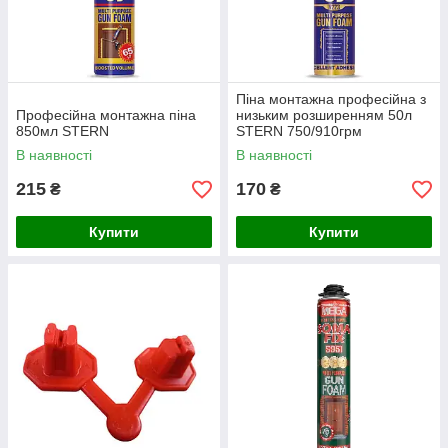
Піна монтажна професійна з
Професійна монтажна піна
низьким розширенням 50л
850мл STERN
STERN 750/910грм
В наявності
В наявності
215
170
₴
₴
Купити
Купити