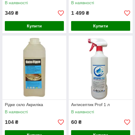
миття апаратом високого
апаратом високого тиску,
В наявності
В наявності
тиску,
349
1 499
₴
₴
Купити
Купити
Рідке скло Акриліка
Антисептик Prof 1 л
В наявності
В наявності
104
60
₴
₴