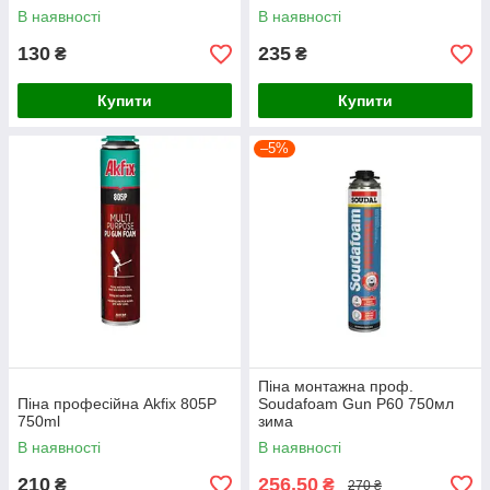
В наявності
В наявності
130
235
₴
₴
Купити
Купити
–5%
Піна монтажна проф.
Піна професійна Akfix 805P
Soudafoam Gun P60 750мл
750ml
зима
В наявності
В наявності
210
256,50
₴
₴
270 ₴