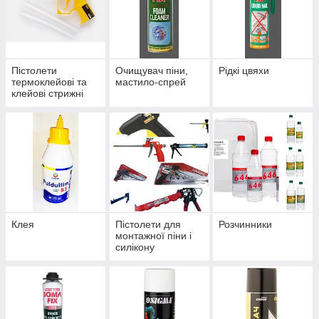
Пістолети
Очищувач піни,
Рідкі цвяхи
термоклейові та
мастило-спрей
клейові стрижні
Клея
Пістолети для
Розчинники
монтажної піни і
силікону