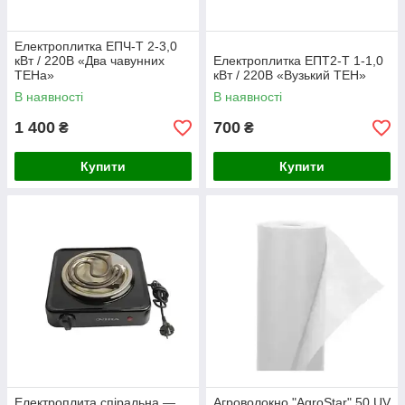
Електроплитка ЕПЧ-Т 2-3,0
кВт / 220В «Два чавунних
Електроплитка ЕПТ2-Т 1-1,0
ТЕНа»
кВт / 220В «Вузький ТЕН»
В наявності
В наявності
1 400
700
₴
₴
Купити
Купити
Електроплита спіральна —
Агроволокно "AgroStar" 50 UV