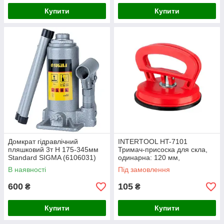
Купити
Купити
Домкрат гідравлічний
INTERTOOL HT-7101
пляшковий 3т H 175-345мм
Тримач-присоска для скла,
Standard SIGMA (6106031)
одинарна: 120 мм,
максимальне навантаження:
В наявності
Під замовлення
40 кг
600
105
₴
₴
Купити
Купити