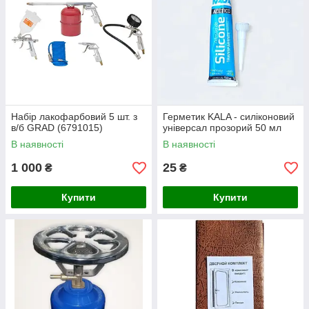
Набір лакофарбовий 5 шт. з
Герметик KALA - силіконовий
в/б GRAD (6791015)
універсал прозорий 50 мл
В наявності
В наявності
1 000
25
₴
₴
Купити
Купити