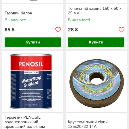
Точильний камінь 150 х 50 х
Газовий балон
25 мм
В наявності
В наявності
65
28
₴
₴
Купити
Купити
Герметик PENOSIL
водонепроникний,
Круг точильний сірий
армований волокном
125х20х32 14А