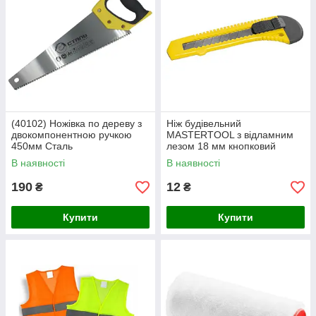
(40102) Ножівка по дереву з
Ніж будівельний
двокомпонентною ручкою
MASTERTOOL з відламним
450мм Сталь
лезом 18 мм кнопковий
фіксатор 17-0518
В наявності
В наявності
190
12
₴
₴
Купити
Купити