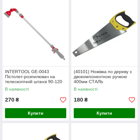
INTERTOOL GE-0043
(40101) Ножівка по дереву з
Пістолет-розпилювач на
двокомпонентною ручкою
телескопічній штанзі 90-120
400мм СТАЛЬ
см для поливання 9
В наявності
В наявності
функціональний
(центральний, туман, душ,
270
180
₴
₴
Купити
Купити