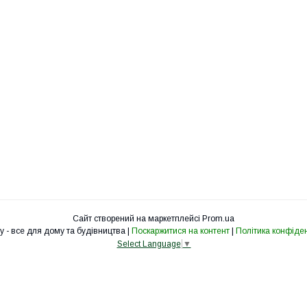
Сайт створений на маркетплейсі
Prom.ua
SamStroy - все для дому та будівництва |
Поскаржитися на контент
|
Політика конфіден
Select Language
▼