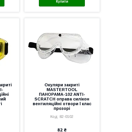
Купити
акриті
Окуляри закриті
I-
MASTERTOOL
ійні
ПАНОРАМА-102 ANTI-
ний
SCRATCH оправа силікон
і
вентиляційні отвори l клас
прозорі
82-0102
82 ₴