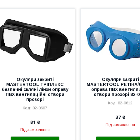
Окуляри закриті
Окуляри закриті
MASTERTOOL ТРІПЛЕКС
MASTERTOOL РЕТІНА/
безпечні скляні лінзи оправу
оправа ПВХ вентиляц
ПВХ вентиляційні отвори
отвори прозорі 82-0
прозорі
82-0612
82-0607
37 ₴
81 ₴
Під замовлення
Під замовлення