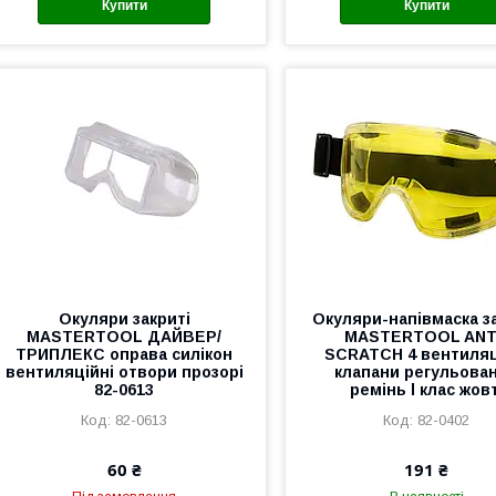
Купити
Купити
Окуляри закриті
Окуляри-напівмаска з
MASTERTOOL ДАЙВЕР/
MASTERTOOL ANT
ТРИПЛЕКС оправа силікон
SCRATCH 4 вентиляц
вентиляційні отвори прозорі
клапани регульова
82-0613
ремінь l клас жовт
82-0613
82-0402
60 ₴
191 ₴