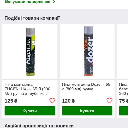
Всі умови повернення
Подібні товари компанії
Піна монтажна
Піна монтажна Dozer - 65
Піна
FUGENLUX — 65 Л (900
л (860 мл) ручна
бага
МЛ) ручна з трубочкою
300 
125
120
75
₴
₴
Купити
Купити
Акційні пропозиції та новинки