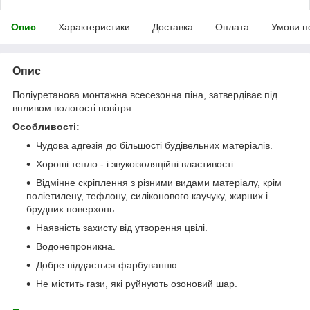
Опис
Характеристики
Доставка
Оплата
Умови п
Опис
Поліуретанова монтажна всесезонна піна, затвердіває під
впливом вологості повітря.
Особливості:
Чудова адгезія до більшості будівельних матеріалів.
Хороші тепло - і звукоізоляційні властивості.
Відмінне скріплення з різними видами матеріалу, крім
поліетилену, тефлону, силіконового каучуку, жирних і
брудних поверхонь.
Наявність захисту від утворення цвілі.
Водонепроникна.
Добре піддається фарбуванню.
Не містить гази, які руйнують озоновий шар.