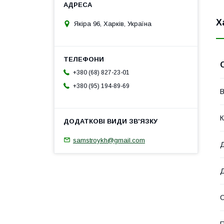
Х
Якіра 96, Харків, Україна
+380 (68) 827-23-01
+380 (95) 194-89-69
В
К
samstroykh@gmail.com
Д
Д
О
П