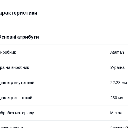
арактеристики
Основні атрибути
иробник
Ataman
раїна виробник
Україна
іаметр внутрішній
22.23 мм
іаметр зовнішній
230 мм
бробка матеріалу
Метал
ризначення
Зачисний