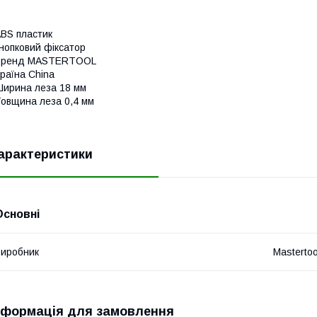
BS пластик
нопковий фіксатор
Бренд MASTERTOOL
раїна China
ирина леза 18 мм
овщина леза 0,4 мм
арактеристики
Основні
иробник
Mastertoo
нформація для замовлення