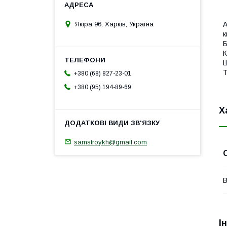
Якіра 96, Харків, Україна
A
к
К
Ш
Т
+380 (68) 827-23-01
+380 (95) 194-89-69
Х
samstroykh@gmail.com
В
І