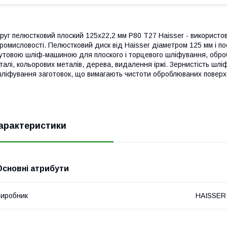
руг пелюстковий плоский 125х22,2 мм P80 Т27 Haisser - використову
ромисловості. Пелюстковий диск від Haisser діаметром 125 мм і п
утовою шліф-машиною для плоского і торцевого шліфування, обробки
талі, кольорових металів, дерева, видалення іржі. Зернистість шлі
ліфування заготовок, що вимагають чистоти оброблюваних поверхо
арактеристики
Основні атрибути
иробник
HAISSER