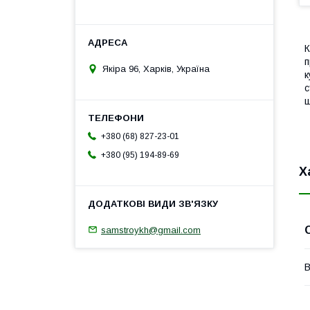
К
п
Якіра 96, Харків, Україна
к
с
ш
+380 (68) 827-23-01
+380 (95) 194-89-69
Х
samstroykh@gmail.com
В