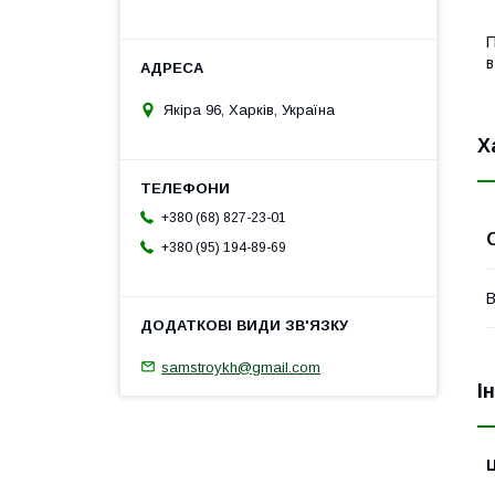
П
в
Якіра 96, Харків, Україна
Х
+380 (68) 827-23-01
+380 (95) 194-89-69
В
samstroykh@gmail.com
І
Ц