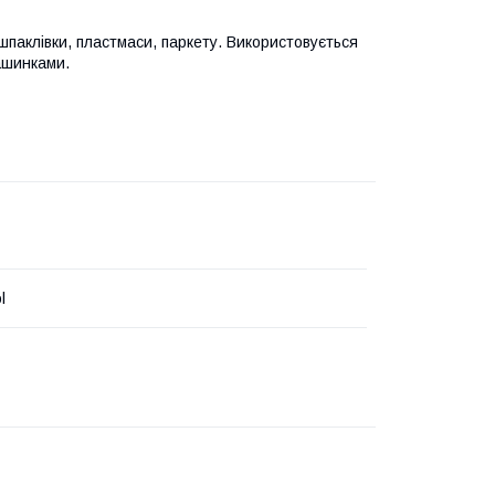
паклівки, пластмаси, паркету. Використовується
ашинками.
l