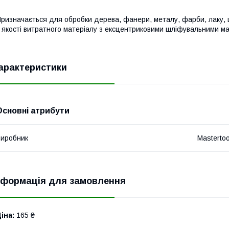
ризначається для обробки дерева, фанери, металу, фарби, лаку, ш
 якості витратного матеріалу з ексцентриковими шліфувальними м
арактеристики
Основні атрибути
иробник
Mastertoo
нформація для замовлення
іна:
165 ₴