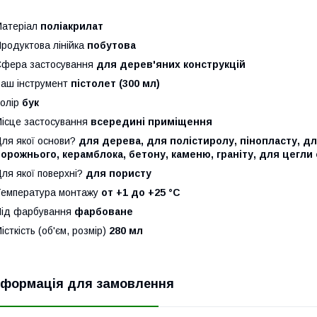
Матеріал
поліакрилат
родуктова лінійка
побутова
фера застосування
для дерев'яних конструкцій
аш інструмент
пістолет (300 мл)
олір
бук
ісце застосування
всередині приміщення
ля якої основи?
для дерева, для полістиролу, пінопласту, дл
орожнього, керамблока, бетону, каменю, граніту, для цегли
ля якої поверхні?
для пористу
емпература монтажу
от +1 до +25 °С
Під фарбування
фарбоване
істкість (об'єм, розмір)
280 мл
нформація для замовлення