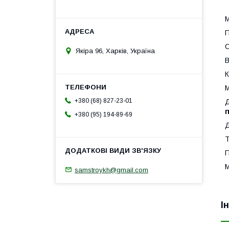
П
С
Якіра 96, Харків, Україна
В
К
М
+380 (68) 827-23-01
Д
п
+380 (95) 194-89-69
Д
Т
М
samstroykh@gmail.com
І