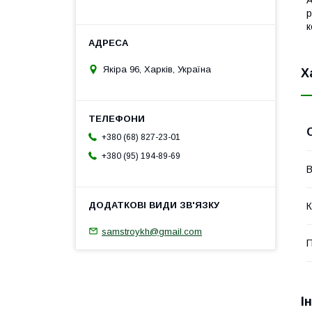
р
к
Якіра 96, Харків, Україна
Х
+380 (68) 827-23-01
+380 (95) 194-89-69
В
К
samstroykh@gmail.com
П
І