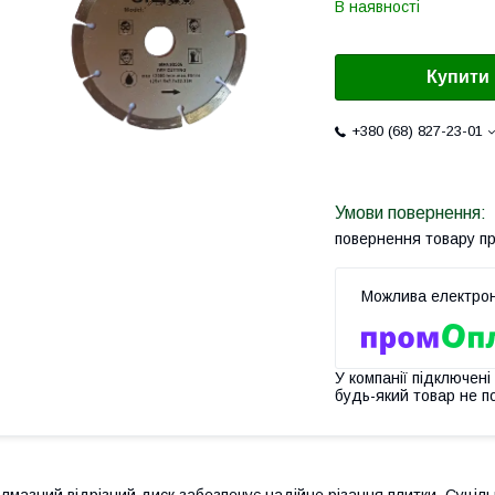
В наявності
Купити
+380 (68) 827-23-01
повернення товару п
У компанії підключені
будь-який товар не п
лмазний відрізний диск забезпечує надійне різання плитки. Суціль