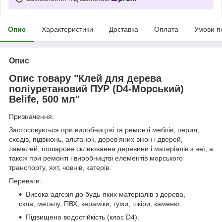
Опис
Характеристики
Доставка
Оплата
Умови п
Опис
Опис товару "Клей для дерева
поліуретановий ПУР (D4-Морський)
Belife, 500 мл"
Призначення:
Застосовується при виробництві та ремонті меблів, перил,
сходів, підвіконь, альтанок, дерев'яних вікон і дверей,
ламелей, пошарове склеювання деревини і матеріалів з неї, а
також при ремонті і виробництві елементів морського
транспорту, яхт, човнів, катерів.
Переваги:
Висока адгезія до будь-яких матеріалів з дерева,
скла, металу, ПВХ, кераміки, гуми, шкіри, каменю.
Підвищена водостійкість (клас D4).