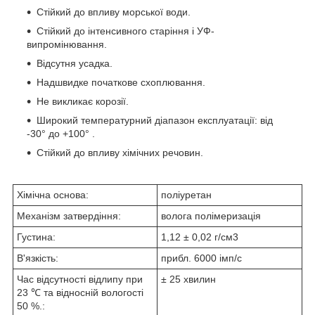
Стійкий до впливу морської води.
Стійкий до інтенсивного старіння і УФ-
випромінювання.
Відсутня усадка.
Надшвидке початкове схоплювання.
Не викликає корозії.
Широкий температурний діапазон експлуатації: від
-30° до +100° .
Стійкий до впливу хімічних речовин.
Хімічна основа:
поліуретан
Механізм затвердіння:
волога полімеризація
Густина:
1,12 ± 0,02 г/см3
В'язкість:
прибл. 6000 імп/с
Час відсутності відлипу при
± 25 хвилин
23 ℃ та відносній вологості
50 %.: