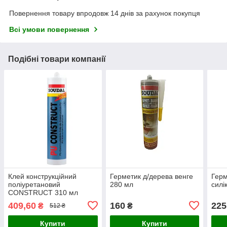
Повернення товару впродовж 14 днів за рахунок покупця
Всі умови повернення
Подібні товари компанії
Клей конструкційний
Герметик д/дерева венге
Герм
поліуретановий
280 мл
силі
CONSTRUCT 310 мл
409,60
160
225
₴
₴
512 ₴
Купити
Купити