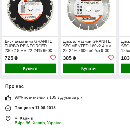
Диск алмазний GRANITE
Диск алмазний GRANITE
Дис
TURBO REINFORCED
SEGMENTED 180х2.4 мм
SEG
230х2.8 мм 22-24% 6600
22-24% 8600 об./хв 9-00-
125х
об./хв 9-03-230
180
об./
725
385
183
₴
₴
Купити
Купити
Про нас
99% позитивних з 185 відгуків за рік
Працює з 11.06.2018
м. Харків
Якіра 96, Харків, Україна