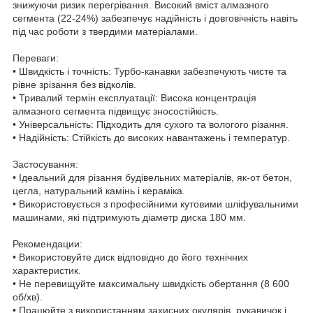
знижуючи ризик перегрівання. Високий вміст алмазного
сегмента (22-24%) забезпечує надійність і довговічність навіть
під час роботи з твердими матеріалами.
Переваги:
• Швидкість і точність: Турбо-канавки забезпечують чисте та
рівне зрізання без відколів.
• Тривалий термін експлуатації: Висока концентрація
алмазного сегмента підвищує зносостійкість.
• Універсальність: Підходить для сухого та вологого різання.
• Надійність: Стійкість до високих навантажень і температур.
Застосування:
• Ідеальний для різання будівельних матеріалів, як-от бетон,
цегла, натуральний камінь і кераміка.
• Використовується з професійними кутовими шліфувальними
машинами, які підтримують діаметр диска 180 мм.
Рекомендации:
• Використовуйте диск відповідно до його технічних
характеристик.
• Не перевищуйте максимальну швидкість обертання (8 600
об/хв).
• Працюйте з використанням захисних окулярів, рукавичок і