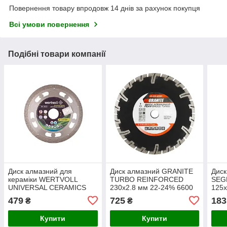
Повернення товару впродовж 14 днів за рахунок покупця
Всі умови повернення
Подібні товари компанії
Диск алмазний для
Диск алмазний GRANITE
Дис
кераміки WERTVOLL
TURBO REINFORCED
SEG
UNIVERSAL CERAMICS
230х2.8 мм 22-24% 6600
125х
125х1 мм 24% висота
об./хв 9-03-230
об./
479
725
183
₴
₴
алмазного шару 8 мм
адаптер 22.2-20
Купити
Купити