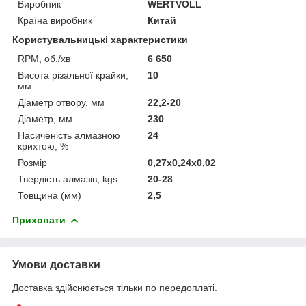
Виробник
WERTVOLL
Країна виробник
Китай
Користувальницькі характеристики
RPM, об./хв
6 650
Висота різальної крайки,
10
мм
Діаметр отвору, мм
22,2-20
Діаметр, мм
230
Насиченість алмазною
24
крихтою, %
Розмір
0,27x0,24x0,02
Твердість алмазів, kgs
20-28
Товщина (мм)
2,5
Приховати
Умови доставки
Доставка здійснюється тільки по передоплаті.