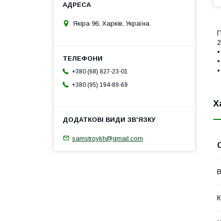
Якіра 96, Харків, Україна
П
2
•
•
•
+380 (68) 827-23-01
+380 (95) 194-89-69
Х
samstroykh@gmail.com
В
К