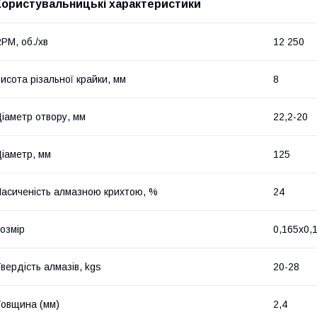
Користувальницькі характеристики
PM, об./хв
12 250
исота різальної крайки, мм
8
іаметр отвору, мм
22,2-20
іаметр, мм
125
асиченість алмазною крихтою, %
24
озмір
0,165x0,
вердість алмазів, kgs
20-28
овщина (мм)
2,4