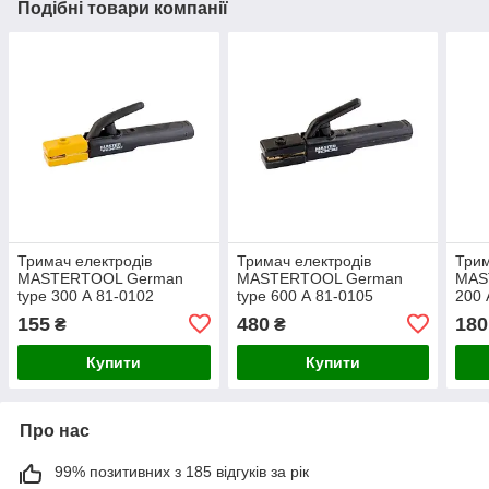
Подібні товари компанії
Тримач електродів
Тримач електродів
Трим
MASTERTOOL German
MASTERTOOL German
MAST
type 300 А 81-0102
type 600 А 81-0105
200 
155
480
180
₴
₴
Купити
Купити
Про нас
99% позитивних з 185 відгуків за рік