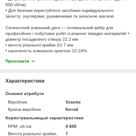
600 об/хв).
• Для безпеки користуйтеся засобами індивідуального
захисту: окулярами, рукавичками та захисною маскою.
Сегментний алмазний диск — оптимальний вибір для
професійних і побутових робіт із різання твердих матеріалів! •
діаметр посадкового отвору 22.2 мм
• висота різальної крайки (h) 7 мм
• насиченість алмазною крихтою 22-24%
Приховати
Характеристики
Основні атрибути
Виробник
Granite
Країна виробник
Китай
Користувальницькі характеристики
RPM, об./хв
8 600
Висота різальної крайки,
7