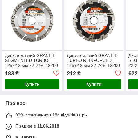
Диск алмазний GRANITE
Диск алмазний GRANITE
Дис
SEGMENTED TURBO
TURBO REINFORCED
SEG
125х2.2 мм 22-24% 12200
125х2.2 мм 22-24% 12200
22-2
об./хв 9-01-125
об./хв 9-03-125
230
183
212
622
₴
₴
Купити
Купити
Про нас
99% позитивних з 184 відгуків за рік
Працює з 11.06.2018
м. Харків