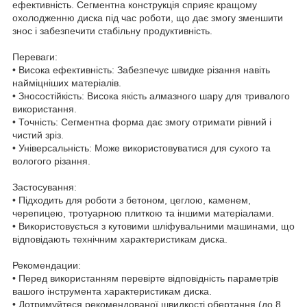
ефективність. Сегментна конструкція сприяє кращому
охолодженню диска під час роботи, що дає змогу зменшити
знос і забезпечити стабільну продуктивність.
Переваги:
• Висока ефективність: Забезпечує швидке різання навіть
найміцніших матеріалів.
• Зносостійкість: Висока якість алмазного шару для тривалого
використання.
• Точність: Сегментна форма дає змогу отримати рівний і
чистий зріз.
• Універсальність: Може використовуватися для сухого та
вологого різання.
Застосування:
• Підходить для роботи з бетоном, цеглою, каменем,
черепицею, тротуарною плиткою та іншими матеріалами.
• Використовується з кутовими шліфувальними машинами, що
відповідають технічним характеристикам диска.
Рекомендации:
• Перед використанням перевірте відповідність параметрів
вашого інструмента характеристикам диска.
• Дотримуйтеся рекомендованої швидкості обертання (до 8