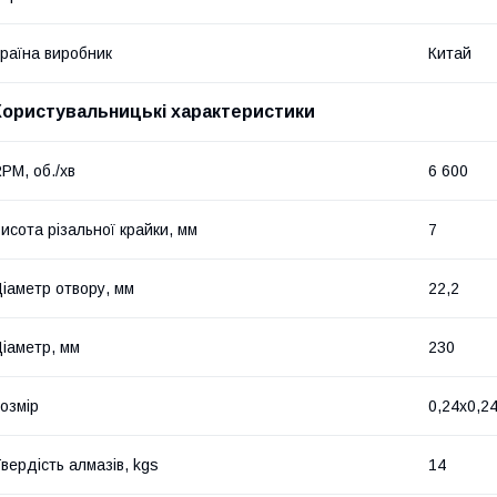
раїна виробник
Китай
Користувальницькі характеристики
PM, об./хв
6 600
исота різальної крайки, мм
7
іаметр отвору, мм
22,2
іаметр, мм
230
озмір
0,24x0,2
вердість алмазів, kgs
14