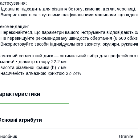
астосування:
 Ідеально підходить для різання бетону, каменю, цегли, черепиці, 
 Використовується з кутовими шліфувальними машинами, що відпов
екомендации:
 Переконайтеся, що параметри вашого інструмента відповідають х
 Не перевищуйте рекомендовану швидкість обертання (6 600 об/хв
 Використовуйте засоби індивідуального захисту: окуляри, рукавичк
лмазний сегментний диск — оптимальний вибір для професійного 
ізання! • діаметр отвору 22.2 мм
 висота різальної крайки (h) 7 мм
 насиченість алмазною крихтою 22-24%
арактеристики
Основні атрибути
иробник
Granite