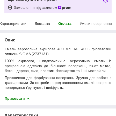
Замовлення під захистом
Характеристики
Доставка
Оплата
Умови повернення
Опис
Емаль аерозольна акрилова 400 мл RAL 4005 фіолетовий
глянець SIGMA (2737131)
100% акрилова, швидковисихна аерозольна емаль із
прекрасною адгезією до більшості поверхонь, як-от метал,
бетон, дерево, скло, пластик, гіпсокартон та інші матеріали.
Призначена для фарбування поверхонь. Зручна для роботи з
трафаретами. За потреби перед нанесенням емалі поверхню
попередньо ґрунтують і шліфують.
Приховати
Характеристики