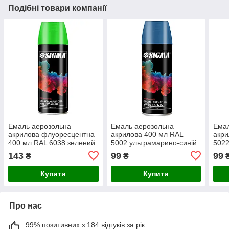
Подібні товари компанії
Емаль аерозольна
Емаль аерозольна
Емал
акрилова флуоресцентна
акрилова 400 мл RAL
акри
400 мл RAL 6038 зелений
5002 ультрамарино-синій
5022
SIGMA (2736211)
глянець SIGMA (2737141)
SIGM
143
99
99
₴
₴
Купити
Купити
Про нас
99% позитивних з 184 відгуків за рік