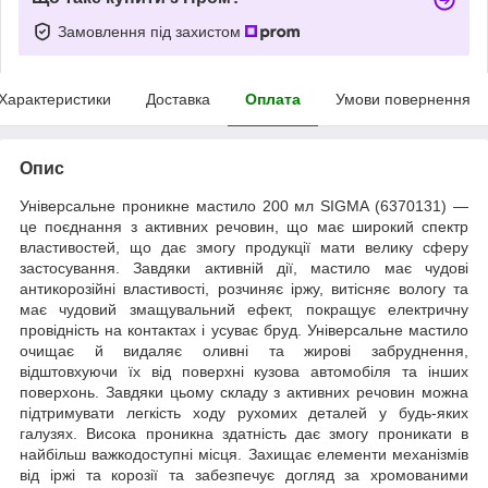
Замовлення під захистом
Характеристики
Доставка
Оплата
Умови повернення
Опис
Універсальне проникне мастило 200 мл SIGMA (6370131) —
це поєднання з активних речовин, що має широкий спектр
властивостей, що дає змогу продукції мати велику сферу
застосування. Завдяки активній дії, мастило має чудові
антикорозійні властивості, розчиняє іржу, витісняє вологу та
має чудовий змащувальний ефект, покращує електричну
провідність на контактах і усуває бруд. Універсальне мастило
очищає й видаляє оливні та жирові забруднення,
відштовхуючи їх від поверхні кузова автомобіля та інших
поверхонь. Завдяки цьому складу з активних речовин можна
підтримувати легкість ходу рухомих деталей у будь-яких
галузях. Висока проникна здатність дає змогу проникати в
найбільш важкодоступні місця. Захищає елементи механізмів
від іржі та корозії та забезпечує догляд за хромованими