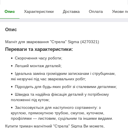
Опис
Характеристики
Доставка
Оплата
Умови п
Опис
Магніт для зварювання "Стрела" Sigma (4270321)
Переваги та характеристики:
Скорочення часу роботи;
Легший монтаж деталей;
Ідеальна заміна громіздким затискачам і струбцинам,
які незручні під час зварювальних робіт;
Підходить для будь-яких робіт зі сталевими деталями;
Швидка та надійна фіксація деталей у потрібному
положенні під кутом;
Застосовується для наступного сортаменту: з
круглою, прямокутною трубою, смугою, куточком,
профілями — листовим, суцільним та іншими видами.
Купити тримач магнітний "Стрела" Sigma Ви можете,