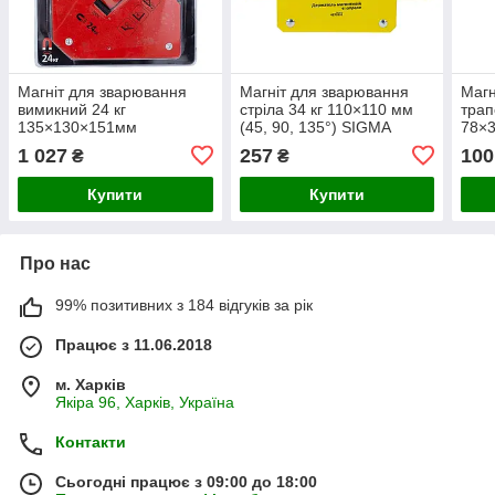
Магніт для зварювання
Магніт для зварювання
Магн
вимикний 24 кг
стріла 34 кг 110×110 мм
трап
135×130×151мм
(45, 90, 135°) SIGMA
78×
(45,90,135°) ULTRA
(4270331)
(30,
1 027
257
100
₴
₴
(4270132)
SIGM
Купити
Купити
Про нас
99% позитивних з 184 відгуків за рік
Працює з 11.06.2018
м. Харків
Якіра 96, Харків, Україна
Контакти
Сьогодні працює з 09:00 до 18:00