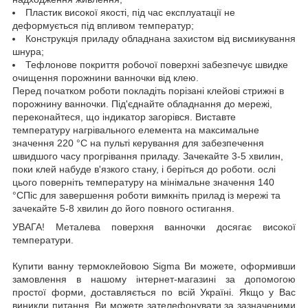
Пластик високої якості, під час експлуатації не
деформується під впливом температур;
Конструкція приладу обладнана захистом від висмикування
шнура;
Тефлонове покриття робочої поверхні забезпечує швидке
очищення порожнини ванночки від клею.
Перед початком роботи покладіть порізані клейові стрижні в
порожнину ванночки. Під'єднайте обладнання до мережі,
переконайтеся, що індикатор загорівся. Виставте
температуру нагрівального елемента на максимальне
значення 220 °C на пульті керування для забезпечення
швидшого часу прогрівання приладу. Зачекайте 3-5 хвилин,
поки клей набуде в'язкого стану, і беріться до роботи. ослі
цього поверніть температуру на мінімальне значення 140
°CПіс для завершення роботи вимкніть прилад із мережі та
зачекайте 5-8 хвилин до його повного остигання.
УВАГА! Металева поверхня ванночки досягає високої
температури.
Купити ванну термоклейовою Sigma Ви можете, оформивши
замовлення в нашому інтернет-магазині за допомогою
простої форми, доставляється по всій Україні. Якщо у Вас
виникли питання, Ви можете зателефонувати за зазначеними