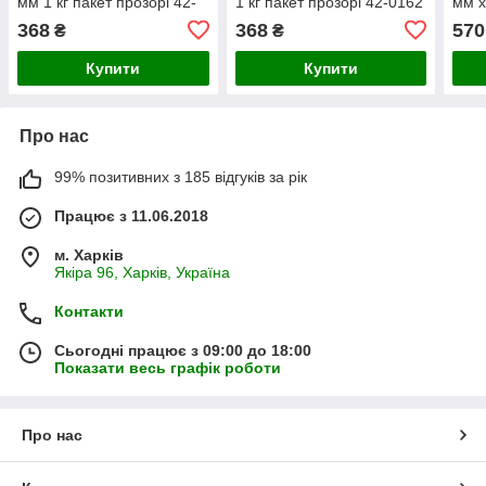
мм 1 кг пакет прозорі 42-
1 кг пакет прозорі 42-0162
мм x
0152
INT
368
368
570
₴
₴
Купити
Купити
Про нас
99% позитивних з 185 відгуків за рік
Працює з 11.06.2018
м. Харків
Якіра 96, Харків, Україна
Контакти
Сьогодні працює з 09:00 до 18:00
Показати весь графік роботи
Про нас