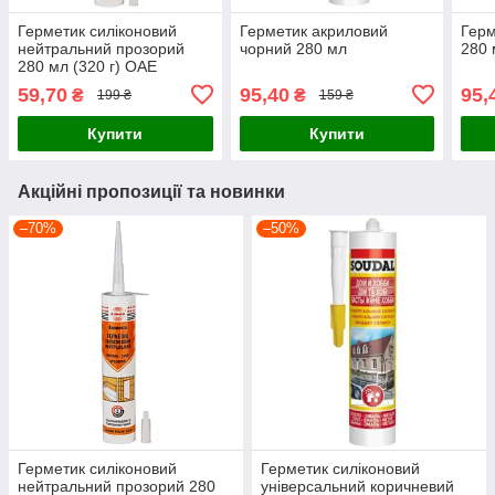
Герметик силіконовий
Герметик акриловий
Герм
нейтральний прозорий
чорний 280 мл
280 
280 мл (320 г) ОАЕ
ASMACO (2732561)
59,70
95,40
95,
₴
₴
199 ₴
159 ₴
Купити
Купити
Акційні пропозиції та новинки
–70%
–50%
Герметик силіконовий
Герметик силіконовий
нейтральний прозорий 280
універсальний коричневий