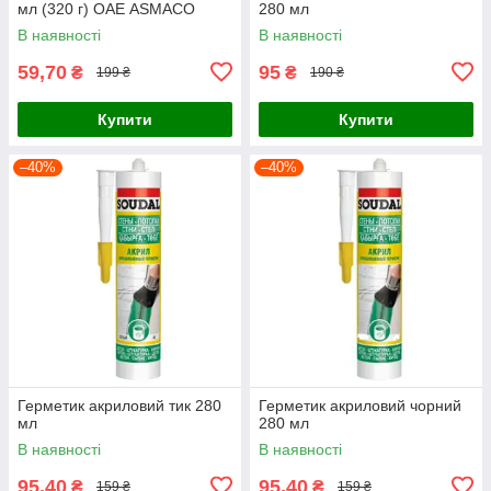
мл (320 г) ОАЕ ASMACO
280 мл
(2732561)
В наявності
В наявності
59,70
95
₴
₴
199 ₴
190 ₴
Купити
Купити
–40%
–40%
Герметик акриловий тик 280
Герметик акриловий чорний
мл
280 мл
В наявності
В наявності
95,40
95,40
₴
₴
159 ₴
159 ₴