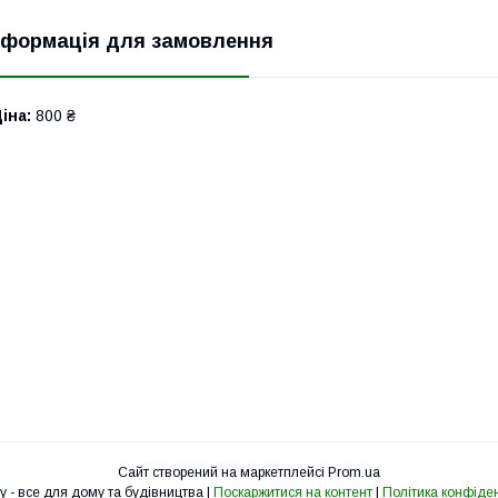
нформація для замовлення
іна:
800 ₴
Сайт створений на маркетплейсі
Prom.ua
SamStroy - все для дому та будівництва |
Поскаржитися на контент
|
Політика конфіден