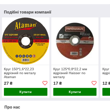
Подібні товари компанії
Круг 150*1,6*22,23
Круг 125*0,8*22,2 мм
Круг
відрізний по металу
відрізний Haisser по
відр
Ataman
металу
27
17
12
₴
₴
Купити
Купити
Про нас