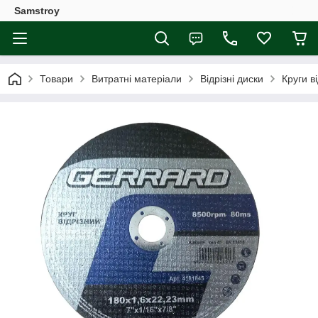
Samstroy
Товари
Витратні матеріали
Відрізні диски
Круги ві