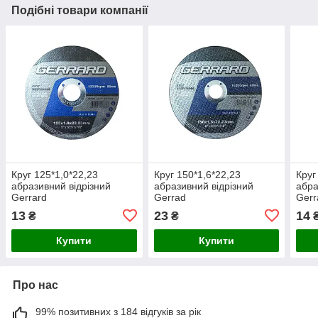
Подібні товари компанії
Круг 125*1,0*22,23
Круг 150*1,6*22,23
Круг
абразивний відрізний
абразивний відрізний
абра
Gerrard
Gerrad
Gerr
13
23
14
₴
₴
Купити
Купити
Про нас
99% позитивних з 184 відгуків за рік