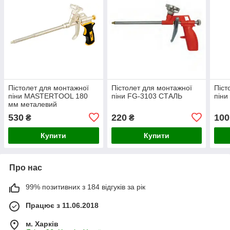
Пістолет для монтажної
Пістолет для монтажної
Піст
піни MASTERTOOL 180
піни FG-3103 СТАЛЬ
піни
мм металевий
балоноприймач 81-8672
530
220
100
₴
₴
Купити
Купити
Про нас
99% позитивних з 184 відгуків за рік
Працює з 11.06.2018
м. Харків