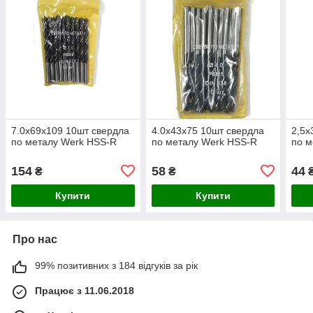
7.0х69х109 10шт свердла
4.0х43х75 10шт свердла
2,5х
по металу Werk HSS-R
по металу Werk HSS-R
по м
154
58
44
₴
₴
Купити
Купити
Про нас
99% позитивних з 184 відгуків за рік
Працює з 11.06.2018