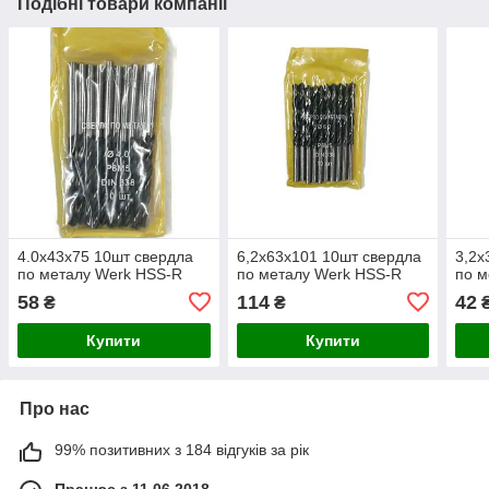
Подібні товари компанії
4.0х43х75 10шт свердла
6,2х63х101 10шт свердла
3,2х
по металу Werk HSS-R
по металу Werk HSS-R
по м
58
114
42
₴
₴
Купити
Купити
Про нас
99% позитивних з 184 відгуків за рік
Працює з 11.06.2018